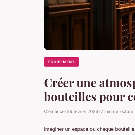
ÉQUIPEMENT
Créer une atmosp
bouteilles pour c
Clémence
•
26 février 2026
•
7 min de lecture
Imaginer un espace où chaque bouteill