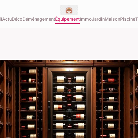
l
Actu
Déco
Déménagement
Équipement
Immo
Jardin
Maison
Piscine
T