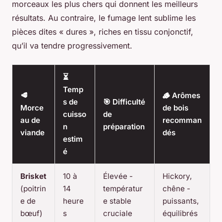
morceaux les plus chers qui donnent les meilleurs
résultats. Au contraire, le fumage lent sublime les
pièces dites « dures », riches en tissu conjonctif,
qu’il va tendre progressivement.
⏳
Temp
🥩
🪵 Arômes
s de
🎯 Difficulté
Morce
de bois
cuisso
de
au de
recomman
n
préparation
viande
dés
estim
é
Brisket
10 à
Élevée -
Hickory,
(poitrin
14
températur
chêne -
e de
heure
e stable
puissants,
bœuf)
s
cruciale
équilibrés