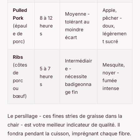
Pulled
Apple,
Moyenne -
Pork
8 à 12
pêcher -
tolérant au
(épaul
heure
doux,
moindre
e de
s
légèremen
écart
porc)
t sucré
Ribs
Intermédiair
(côtes
Mesquite,
5 à 7
e -
de
noyer -
heure
nécessite
porc
fumée
s
badigeonna
ou
intense
ge fin
bœuf)
Le persillage - ces fines stries de graisse dans la
chair - est votre meilleur indicateur de qualité. Il
fondra pendant la cuisson, imprégnant chaque fibre.