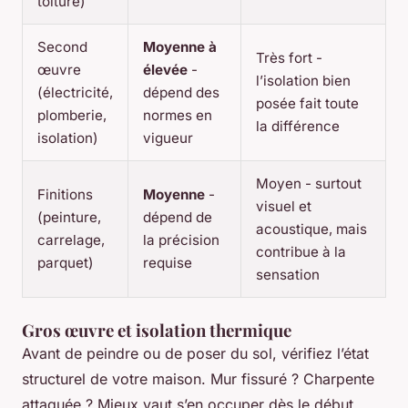
toiture)
Second
Moyenne à
Très fort -
œuvre
élevée
-
l’isolation bien
(électricité,
dépend des
posée fait toute
plomberie,
normes en
la différence
isolation)
vigueur
Moyen - surtout
Finitions
Moyenne
-
visuel et
(peinture,
dépend de
acoustique, mais
carrelage,
la précision
contribue à la
parquet)
requise
sensation
Gros œuvre et isolation thermique
Avant de peindre ou de poser du sol, vérifiez l’état
structurel de votre maison. Mur fissuré ? Charpente
attaquée ? Mieux vaut s’en occuper dès le début.