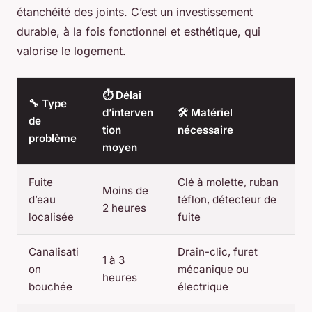
étanchéité des joints. C’est un investissement
durable, à la fois fonctionnel et esthétique, qui
valorise le logement.
⏱️ Délai
🔧 Type
d’interven
🛠️ Matériel
de
tion
nécessaire
problème
moyen
Fuite
Clé à molette, ruban
Moins de
d’eau
téflon, détecteur de
2 heures
localisée
fuite
Canalisati
Drain-clic, furet
1 à 3
on
mécanique ou
heures
bouchée
électrique